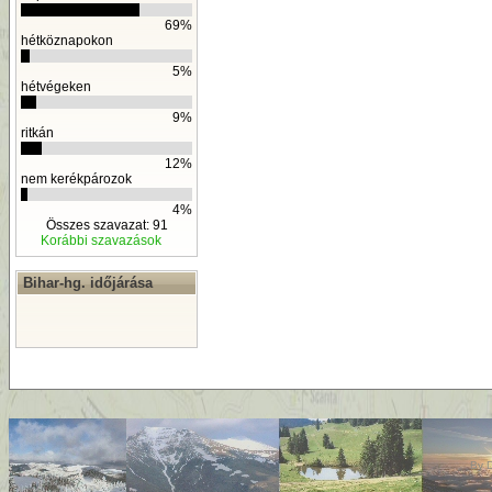
69%
hétköznapokon
5%
hétvégeken
9%
ritkán
12%
nem kerékpározok
4%
Összes szavazat: 91
Korábbi szavazások
Bihar-hg. időjárása
By
D