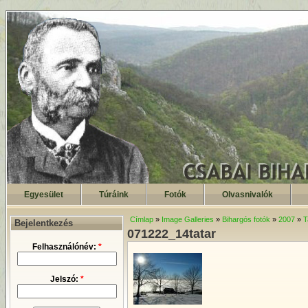
Egyesület
Túráink
Fotók
Olvasnivalók
Címlap
»
Image Galleries
»
Bihargós fotók
»
2007
»
T
Bejelentkezés
071222_14tatar
Felhasználónév:
*
Jelszó:
*