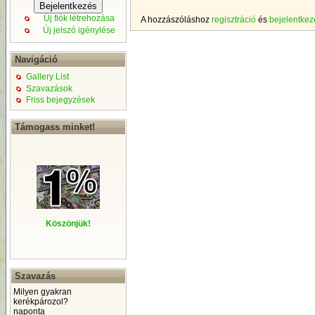
Új fiók létrehozása
A hozzászóláshoz
regisztráció
és
bejelentkez
Új jelszó igénylése
Navigáció
Gallery List
Szavazások
Friss bejegyzések
Támogass minket!
Köszönjük!
Szavazás
Milyen gyakran
kerékpározol?
naponta