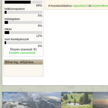
69%
A hozzászóláshoz
regisztráció
és
bejelentkez
hétköznapokon
5%
hétvégeken
9%
ritkán
12%
nem kerékpározok
4%
Összes szavazat: 91
Korábbi szavazások
Bihar-hg. időjárása
By
D