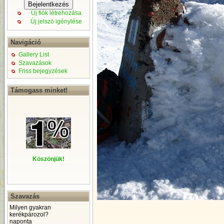
Új fiók létrehozása
Új jelszó igénylése
Navigáció
Gallery List
Szavazások
Friss bejegyzések
Támogass minket!
Köszönjük!
Szavazás
Milyen gyakran
kerékpározol?
naponta