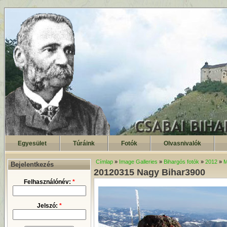
Egyesület
Túráink
Fotók
Olvasnivalók
Címlap
»
Image Galleries
»
Bihargós fotók
»
2012
»
M
Bejelentkezés
20120315 Nagy Bihar3900
Felhasználónév:
*
Jelszó:
*