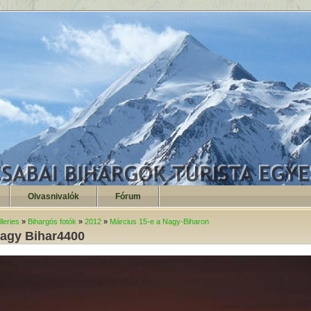
Olvasnivalók
Fórum
leries
»
Bihargós fotók
»
2012
»
Március 15-e a Nagy-Biharon
agy Bihar4400