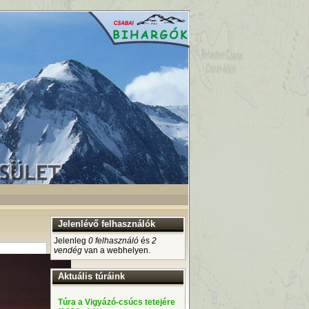
Jelenlévő felhasználók
Jelenleg
0 felhasználó
és
2
vendég
van a webhelyen.
Aktuális túráink
Túra a Vigyázó-csúcs tetejére