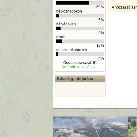
69%
A hozzászólás
hétköznapokon
5%
hétvégeken
9%
ritkán
12%
nem kerékpározok
4%
Összes szavazat: 91
Korábbi szavazások
Bihar-hg. időjárása