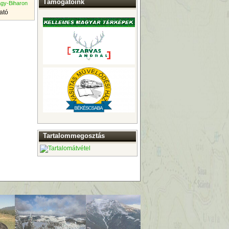
Támogatóink
agy-Biharon
ató
Tartalommegosztás