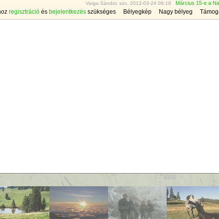
Március 15-e a N
Varga Sándor, szo, 2012-03-24 09:18
hoz
regisztráció
és
bejelentkezés
szükséges
Bélyegkép
Nagy bélyeg
Támog
By
Drupal
|
Quality Drupal Themes