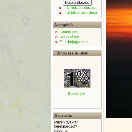
Új fiók létrehozása
Új jelszó igénylése
Navigáció
Gallery List
Szavazások
Friss bejegyzések
Támogass minket!
Köszönjük!
Szavazás
Milyen gyakran
kerékpározol?
naponta