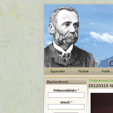
Egyesület
Túráink
Fotók
Címlap
»
Image Gal
Bejelentkezés
20120315 N
Felhasználónév:
*
Jelszó:
*