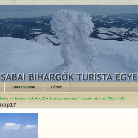
Olvasnivalók
Fórum
leries
»
Bihargós fotók
»
2012
»
Bihargós repülőnap "második felvonás" 2012.07.01.
pnap17