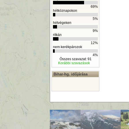
69%
hétköznapokon
5%
hétvégeken
9%
ritkán
12%
nem kerékpározok
4%
Összes szavazat: 91
Korábbi szavazások
Bihar-hg. időjárása