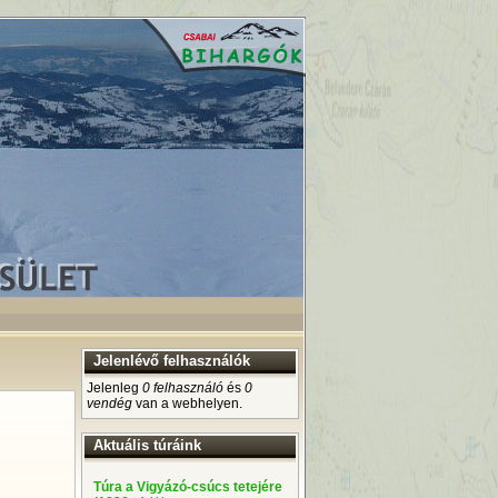
Jelenlévő felhasználók
Jelenleg
0 felhasználó
és
0
vendég
van a webhelyen.
Aktuális túráink
Túra a Vigyázó-csúcs tetejére