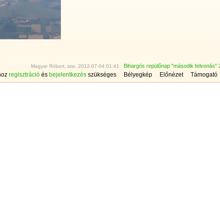
Bihargós repülőnap "második felvonás" 
Magyar Róbert, sze, 2012-07-04 01:41
hoz
regisztráció
és
bejelentkezés
szükséges
Bélyegkép
Előnézet
Támogató