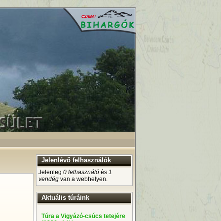
Jelenlévő felhasználók
Jelenleg
0 felhasználó
és
1
vendég
van a webhelyen.
Aktuális túráink
Túra a Vigyázó-csúcs tetejére