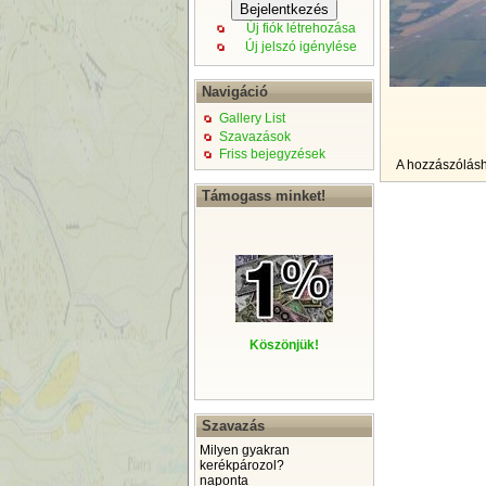
Új fiók létrehozása
Új jelszó igénylése
Navigáció
Gallery List
Szavazások
Friss bejegyzések
A hozzászólás
Támogass minket!
Köszönjük!
Szavazás
Milyen gyakran
kerékpározol?
naponta