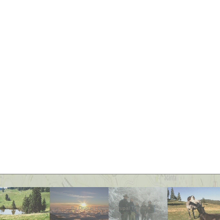
By
Drupal
|
Quality Drupal Themes