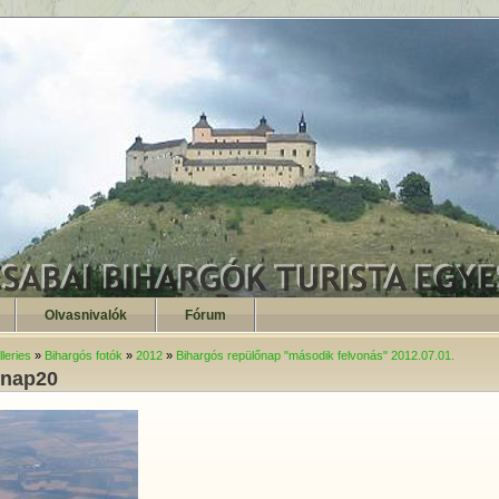
Olvasnivalók
Fórum
leries
»
Bihargós fotók
»
2012
»
Bihargós repülőnap "második felvonás" 2012.07.01.
pnap20