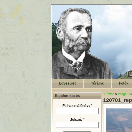
Egyesület
Túráink
Fotók
Címlap
»
Image Gal
Bejelentkezés
120701_re
Felhasználónév:
*
Jelszó:
*