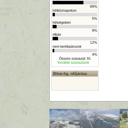
69%
hétköznapokon
5%
hétvégeken
9%
ritkán
12%
nem kerékpározok
4%
Összes szavazat: 91
Korábbi szavazások
Bihar-hg. időjárása