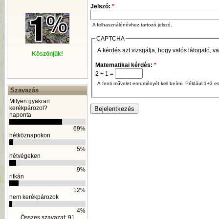
Jelszó:
*
A felhasználónévhez tartozó jelszó.
CAPTCHA
A kérdés azt vizsgálja, hogy valós látogató, v
Köszönjük!
Matematikai kérdés:
*
2 + 1 =
A fenti művelet eredményét kell beírni. Például 1+3 es
Szavazás
Milyen gyakran
kerékpározol?
naponta
69%
hétköznapokon
5%
hétvégeken
9%
ritkán
12%
nem kerékpározok
4%
Összes szavazat: 91