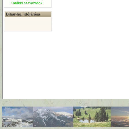
Korábbi szavazások
Bihar-hg. időjárása
By
D