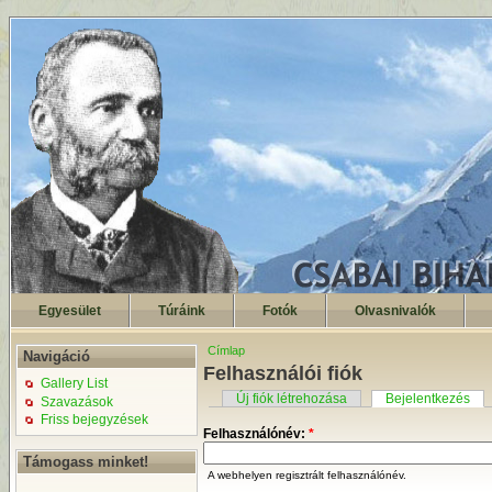
Egyesület
Túráink
Fotók
Olvasnivalók
Címlap
Navigáció
Felhasználói fiók
Gallery List
Új fiók létrehozása
Bejelentkezés
Szavazások
Friss bejegyzések
Felhasználónév:
*
Támogass minket!
A webhelyen regisztrált felhasználónév.