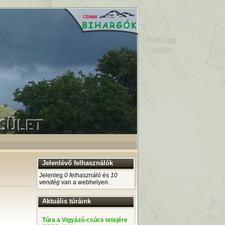
Jelenlévő felhasználók
Jelenleg
0 felhasználó
és
10
vendég
van a webhelyen.
Aktuális túráink
Túra a Vigyázó-csúcs tetejére