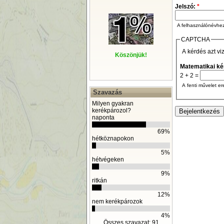
Jelszó:
*
A felhasználónévhez 
CAPTCHA
A kérdés azt vi
Köszönjük!
Matematikai k
2 + 2 =
A fenti művelet er
Szavazás
Milyen gyakran
kerékpározol?
naponta
69%
hétköznapokon
5%
hétvégeken
9%
ritkán
12%
nem kerékpározok
4%
Összes szavazat: 91