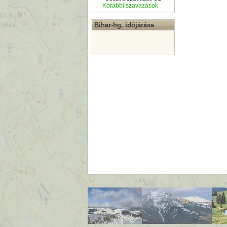
Korábbi szavazások
Bihar-hg. időjárása