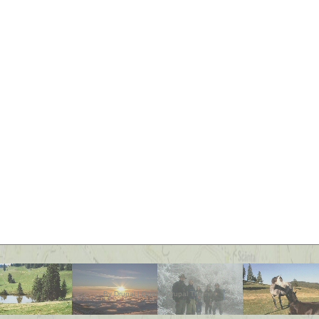
By
Drupal
|
Quality Drupal Themes