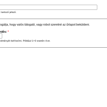
tartozó jelszó.
zsgálja, hogy valós látogató, vagy robot szeretné az űrlapot beküldeni.
érdés:
*
edményét kell beírni. Például 1+3 esetén 4-et.