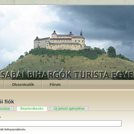
Olvasnivalók
Fórum
i fiók
ehozása
Bejelentkezés
Új jelszó igénylése
*
ált felhasználónév.