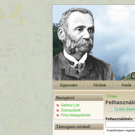
Egyesület
Túráink
Fotók
Címlap
Navigáció
Felhasználó
Gallery List
Új fiók létr
Szavazások
Friss bejegyzések
Felhasználónév:
Támogass minket!
A webhelyen regisztr