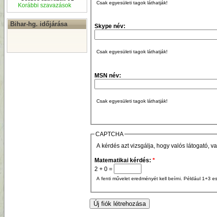
Csak egyesületi tagok láthatják!
Korábbi szavazások
Bihar-hg. időjárása
Skype név:
Csak egyesületi tagok láthatják!
MSN név:
Csak egyesületi tagok láthatják!
CAPTCHA
A kérdés azt vizsgálja, hogy valós látogató, v
Matematikai kérdés:
*
2 + 0 =
A fenti művelet eredményét kell beírni. Például 1+3 es