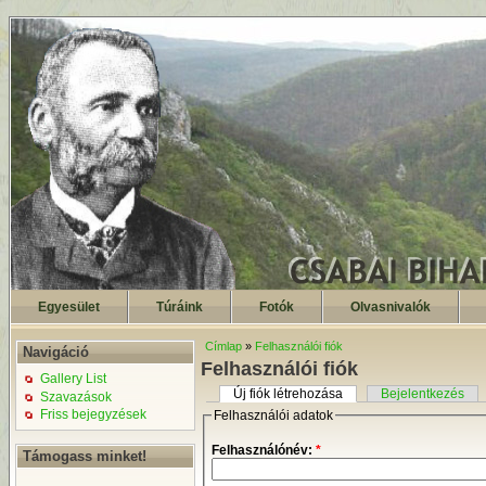
Egyesület
Túráink
Fotók
Olvasnivalók
Címlap
»
Felhasználói fiók
Navigáció
Felhasználói fiók
Gallery List
Új fiók létrehozása
Bejelentkezés
Szavazások
Friss bejegyzések
Felhasználói adatok
Felhasználónév:
*
Támogass minket!