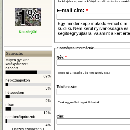
Az írásjelek a pont, a kötőjel, az aláhúzás és a szók
E-mail cím:
*
Egy mindenképp működő e-mail cím, m
küldi ki. Nem kerül nyilvánosságra és á
Köszönjük!
segítségnyújtásra, valamint a kért ér
Személyes információk
Szavazás
Név:
*
Milyen gyakran
kerékpározol?
naponta
Teljes név. (család-, és keresztnév stb.)
69%
hétköznapokon
Telefonszám:
5%
hétvégeken
9%
Csak egyesületi tagok láthatják!
ritkán
12%
Cím:
nem kerékpározok
4%
Összes szavazat: 91