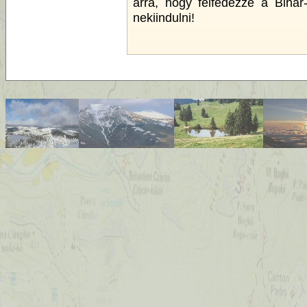
arra, hogy felfedezze a Biha
nekiindulni!
By
D