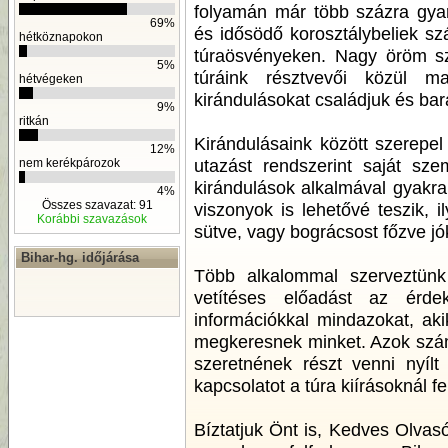
folyamán már több százra gyara
69%
és idősödő korosztálybeliek szá
hétköznapokon
túraösvényeken. Nagy öröm sz
5%
túráink résztvevői közül 
hétvégeken
kirándulásokat családjuk és bar
9%
ritkán
Kirándulásaink között szerepe
12%
utazást rendszerint saját sz
nem kerékpározok
kirándulások alkalmával gyakra
4%
Összes szavazat: 91
viszonyok is lehetővé teszik, i
Korábbi szavazások
sütve, vagy bográcsost főzve jó
Bihar-hg. időjárása
Több alkalommal szerveztünk 
vetítéses előadást az érde
információkkal mindazokat, aki
megkeresnek minket. Azok szám
szeretnének részt venni nyílt
kapcsolatot a túra kiírásoknál fe
Bíztatjuk Önt is, Kedves Olva