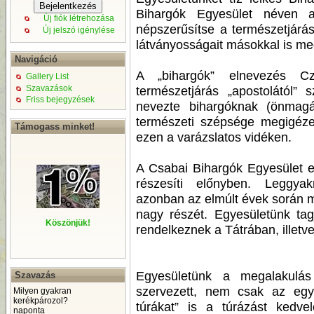
Bihargók Egyesület néven a
Új fiók létrehozása
népszerűsítse a természetjárás
Új jelszó igénylése
látványosságait másokkal is me
Navigáció
A „bihargók” elnevezés Cz
Gallery List
Szavazások
természetjárás „apostolától”
Friss bejegyzések
nevezte bihargóknak (önmagát
természeti szépsége megigézet
Támogass minket!
ezen a varázslatos vidéken.
A Csabai Bihargók Egyesület e
részesíti előnyben. Leggya
azonban az elmúlt évek során m
nagy részét. Egyesületünk tag
Köszönjük!
rendelkeznek a Tátrában, illetve
Egyesületünk a megalakulás 
Szavazás
szervezett, nem csak az egye
Milyen gyakran
kerékpározol?
túrákat” is a túrázást kedv
naponta