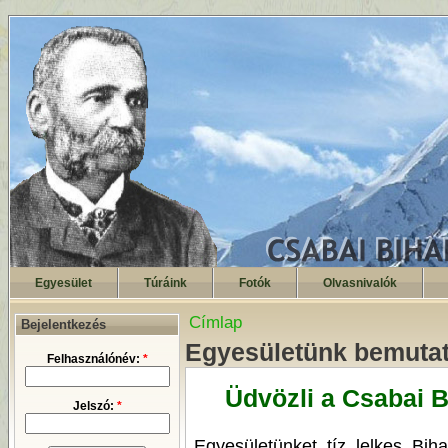
Egyesület
Túráink
Fotók
Olvasnivalók
Címlap
Bejelentkezés
Egyesületünk bemutat
Felhasználónév:
*
Üdvözli a Csabai B
Jelszó:
*
Egyesületünket tíz lelkes Biha