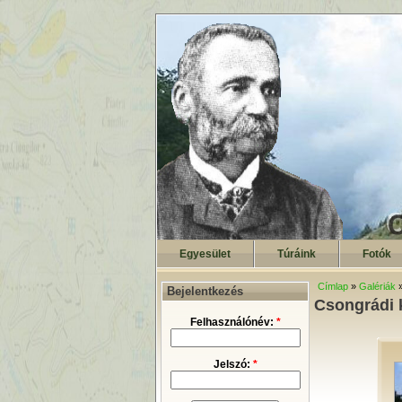
Egyesület
Túráink
Fotók
Címlap
»
Galériák
Bejelentkezés
Csongrádi k
Felhasználónév:
*
Jelszó:
*