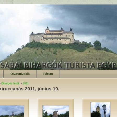
Olvasnivalók
Fórum
»
Bihargós fotók
»
2011
iruccanás 2011, június 19.