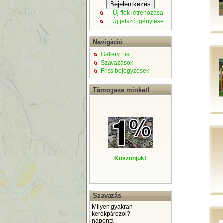
Új fiók létrehozása
Új jelszó igénylése
Navigáció
Gallery List
Szavazások
Friss bejegyzések
Támogass minket!
Köszönjük!
Szavazás
Milyen gyakran
kerékpározol?
naponta