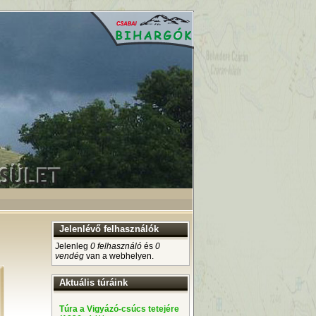
Jelenlévő felhasználók
Jelenleg
0 felhasználó
és
0
vendég
van a webhelyen.
Aktuális túráink
Túra a Vigyázó-csúcs tetejére