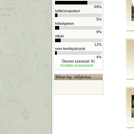
69%
hétköznapokon
5%
hétvégeken
9%
ritkán
12%
nem kerékpározok
4%
Összes szavazat: 91
Korábbi szavazások
Bihar-hg. időjárása