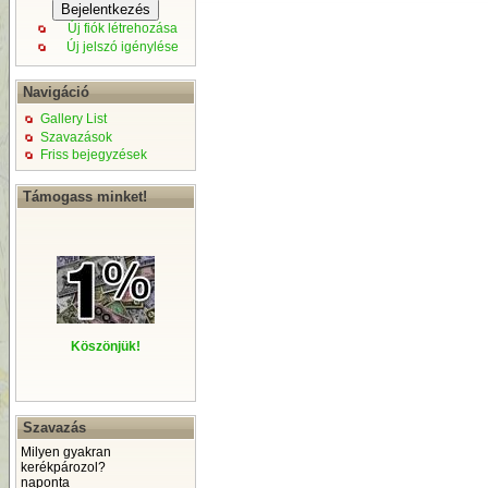
Új fiók létrehozása
Új jelszó igénylése
Navigáció
Gallery List
Szavazások
Friss bejegyzések
Támogass minket!
Köszönjük!
Szavazás
Milyen gyakran
kerékpározol?
naponta