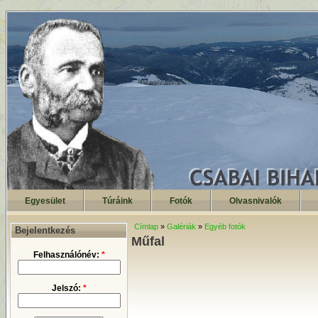
Egyesület
Túráink
Fotók
Olvasnivalók
Címlap
»
Galériák
»
Egyéb fotók
Bejelentkezés
Műfal
Felhasználónév:
*
Jelszó:
*