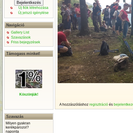
Új fiók létrehozása
Új jelszó igénylése
Navigáció
Gallery List
Szavazások
Friss bejegyzések
Támogass minket!
Köszönjük!
A hozzászóláshoz
regisztráció
és
bejelentkez
Szavazás
Milyen gyakran
kerékpározol?
naponta