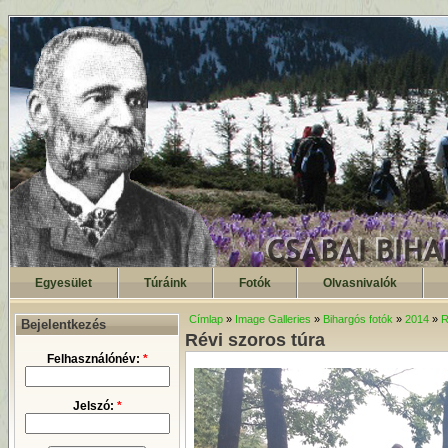
Egyesület
Túráink
Fotók
Olvasnivalók
Címlap
»
Image Galleries
»
Bihargós fotók
»
2014
»
R
Bejelentkezés
Révi szoros túra
Felhasználónév:
*
Jelszó:
*