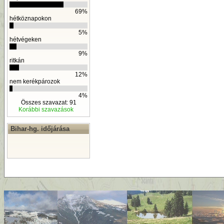
69%
hétköznapokon
5%
hétvégeken
9%
ritkán
12%
nem kerékpározok
4%
Összes szavazat: 91
Korábbi szavazások
Bihar-hg. időjárása
By
D