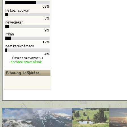
69%
hétköznapokon
5%
hétvégeken
9%
ritkán
12%
nem kerékpározok
4%
Összes szavazat: 91
Korábbi szavazások
Bihar-hg. időjárása
By
D