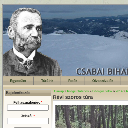
Egyesület
Túráink
Fotók
Olvasnivalók
Címlap
»
Image Galleries
»
Bihargós fotók
»
2014
»
R
Bejelentkezés
Révi szoros túra
Felhasználónév:
*
Jelszó:
*