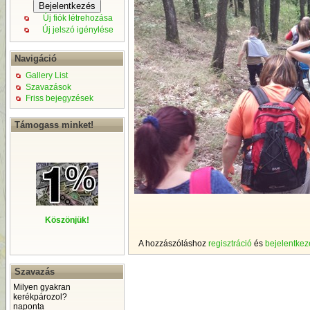
Új fiók létrehozása
Új jelszó igénylése
Navigáció
Gallery List
Szavazások
Friss bejegyzések
Támogass minket!
Köszönjük!
A hozzászóláshoz
regisztráció
és
bejelentkez
Szavazás
Milyen gyakran
kerékpározol?
naponta