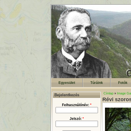
Egyesület
Túráink
Fotók
Címlap
»
Image Gal
Bejelentkezés
Révi szoros
Felhasználónév:
*
Jelszó:
*