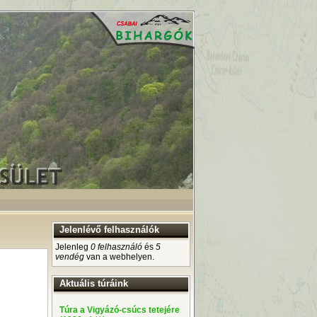
Jelenlévő felhasználók
Jelenleg
0 felhasználó
és
5
vendég
van a webhelyen.
Aktuális túráink
Túra a Vigyázó-csúcs tetejére