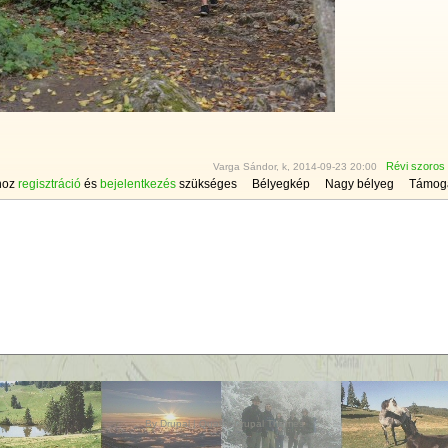
Révi szoros
Varga Sándor, k, 2014-09-23 20:00
hoz
regisztráció
és
bejelentkezés
szükséges
Bélyegkép
Nagy bélyeg
Támog
By
Drupal
|
Quality Drupal Themes