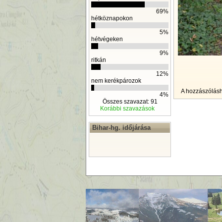
69%
hétköznapokon
5%
hétvégeken
9%
ritkán
12%
nem kerékpározok
A hozzászólás
4%
Összes szavazat: 91
Korábbi szavazások
Bihar-hg. időjárása