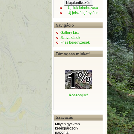
Új fiók létrehozása
Új jelszó igénylése
Navigáció
Gallery List
Szavazások
Friss bejegyzések
Támogass minket!
Köszönjük!
Szavazás
Milyen gyakran
kerékpározol?
naponta