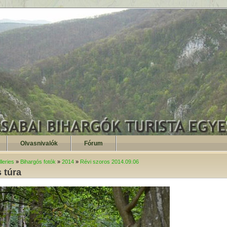
Olvasnivalók
Fórum
leries
»
Bihargós fotók
»
2014
»
Révi szoros 2014.09.06
 túra