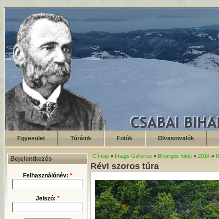
Egyesület
Túráink
Fotók
Olvasnivalók
Címlap
»
Image Galleries
»
Bihargós fotók
»
2014
»
R
Bejelentkezés
Révi szoros túra
Felhasználónév:
*
Jelszó:
*