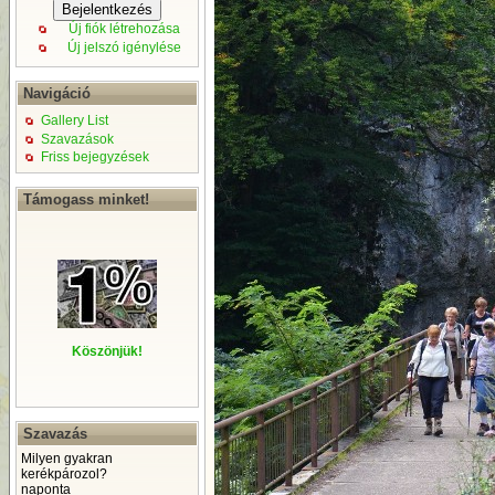
Új fiók létrehozása
Új jelszó igénylése
Navigáció
Gallery List
Szavazások
Friss bejegyzések
Támogass minket!
Köszönjük!
Szavazás
Milyen gyakran
kerékpározol?
naponta