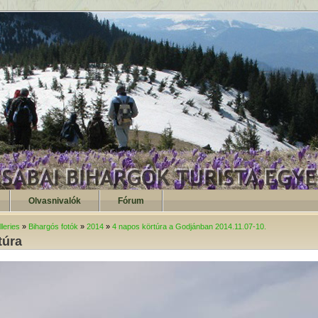
Olvasnivalók
Fórum
leries
»
Bihargós fotók
»
2014
»
4 napos körtúra a Godjánban 2014.11.07-10.
túra