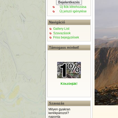
Új fiók létrehozása
Új jelszó igénylése
Navigáció
Gallery List
Szavazások
Friss bejegyzések
Támogass minket!
Köszönjük!
Szavazás
Milyen gyakran
kerékpározol?
naponta