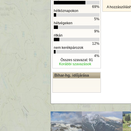
69%
A hozzászólás
hétköznapokon
5%
hétvégeken
9%
ritkán
12%
nem kerékpározok
4%
Összes szavazat: 91
Korábbi szavazások
Bihar-hg. időjárása