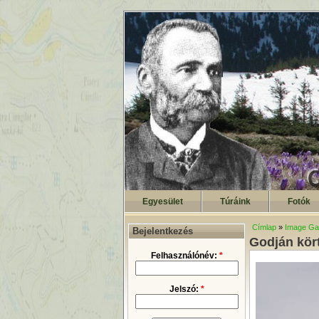
Egyesület
Túráink
Fotók
Címlap
»
Image Gal
Bejelentkezés
Godján kör
Felhasználónév:
*
Jelszó:
*