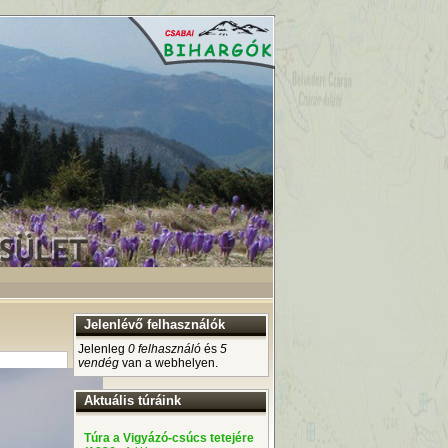
Jelenlévő felhasználók
Jelenleg
0 felhasználó
és
5
vendég
van a webhelyen.
Aktuális túráink
Túra a Vigyázó-csúcs tetejére