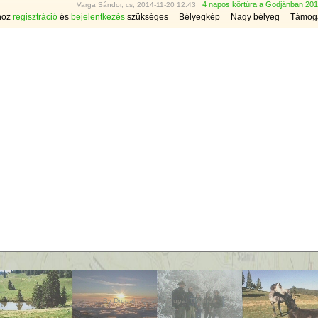
4 napos körtúra a Godjánban 201
Varga Sándor, cs, 2014-11-20 12:43
hoz
regisztráció
és
bejelentkezés
szükséges
Bélyegkép
Nagy bélyeg
Támog
By
Drupal
|
Quality Drupal Themes