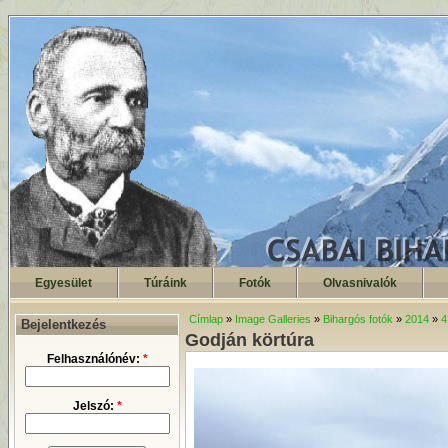
Egyesület
Túráink
Fotók
Olvasnivalók
Címlap
»
Image Galleries
»
Bihargós fotók
»
2014
»
4
Bejelentkezés
Godján körtúra
Felhasználónév:
*
Jelszó:
*