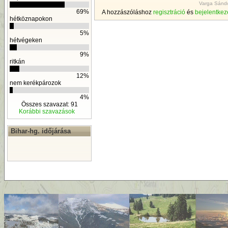
Varga Sándo
69%
A hozzászóláshoz
regisztráció
és
bejelentkez
hétköznapokon
5%
hétvégeken
9%
ritkán
12%
nem kerékpározok
4%
Összes szavazat: 91
Korábbi szavazások
Bihar-hg. időjárása
By
D