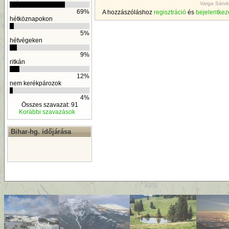
Varga Sándo
69%
A hozzászóláshoz
regisztráció
és
bejelentkez
hétköznapokon
5%
hétvégeken
9%
ritkán
12%
nem kerékpározok
4%
Összes szavazat: 91
Korábbi szavazások
Bihar-hg. időjárása
By
D