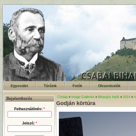
Egyesület
Túráink
Fotók
Olvasnivalók
Címlap
»
Image Galleries
»
Bihargós fotók
»
2014
»
4
Bejelentkezés
Godján körtúra
Felhasználónév:
*
Jelszó:
*