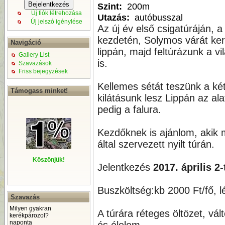
Szint:
200m
Új fiók létrehozása
Utazás:
autóbusszal
Új jelszó igénylése
Az új év első csigatúráján, a
kezdetén, Solymos várát ker
Navigáció
lippán, majd feltúrázunk a vi
Gallery List
is.
Szavazások
Friss bejegyzések
Kellemes sétát teszünk a ké
Támogass minket!
kilátásunk lesz Lippán az a
pedig a falura.
Kezdőknek is ajánlom, akik 
által szervezett nyilt túrán.
Köszönjük!
Jelentkezés
2017. április 2-
Buszköltség:kb 2000 Ft/fő, l
Szavazás
Milyen gyakran
A túrára réteges öltözet, vál
kerékpározol?
naponta