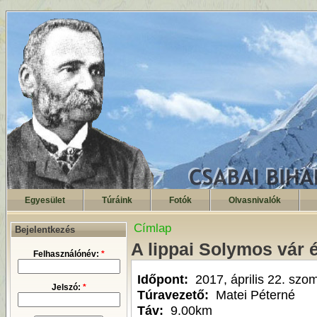
Egyesület
Túráink
Fotók
Olvasnivalók
Címlap
Bejelentkezés
A lippai Solymos vár é
Felhasználónév:
*
Időpont:
2017, április 22. szo
Jelszó:
*
Túravezető:
Matei Péterné
Táv:
9.00km