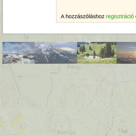
A hozzászóláshoz
regisztráció
By
D