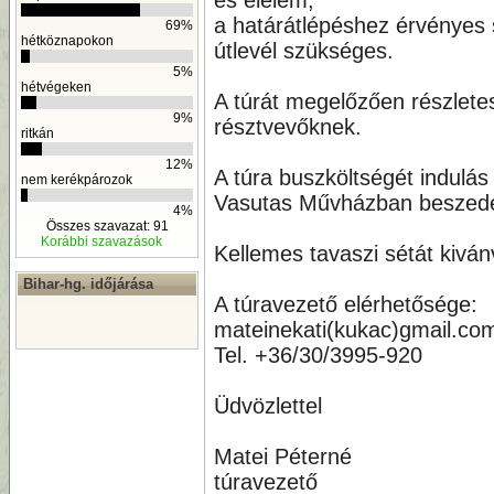
és
élelem,
a határátlépéshez érvényes 
69%
hétköznapokon
útlevél
szükséges.
5%
hétvégeken
A túrát megelőzően részletes
9%
résztvevőknek.
ritkán
12%
A túra buszköltségét indulás 
nem kerékpározok
Vasutas
Művházban beszed
4%
Összes szavazat: 91
Korábbi szavazások
Kellemes tavaszi sétát kiván
Bihar-hg. időjárása
A túravezető elérhetősége:
mateinekati(kukac)gmail.co
Tel. +36/30/3995-920
Üdvözlettel
Matei Péterné
túravezető