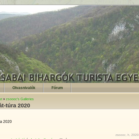
Olvasnivalók
Fórum
st
»
zsoooc's Galleries
át-túra 2020
ra 2020
zsoooc, h, 2020