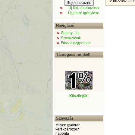
A hozzászólás
Új fiók létrehozása
Új jelszó igénylése
Navigáció
Gallery List
Szavazások
Friss bejegyzések
Támogass minket!
Köszönjük!
Szavazás
Milyen gyakran
kerékpározol?
naponta