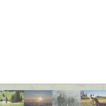
By
Drupal
|
Quality Drupal Themes