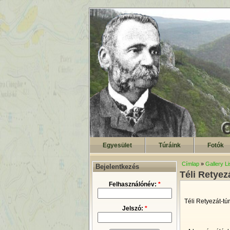
Egyesület
Túráink
Fotók
Címlap
»
Gallery Li
Bejelentkezés
Téli Retyez
Felhasználónév:
*
Téli Retyezát-tú
Jelszó:
*