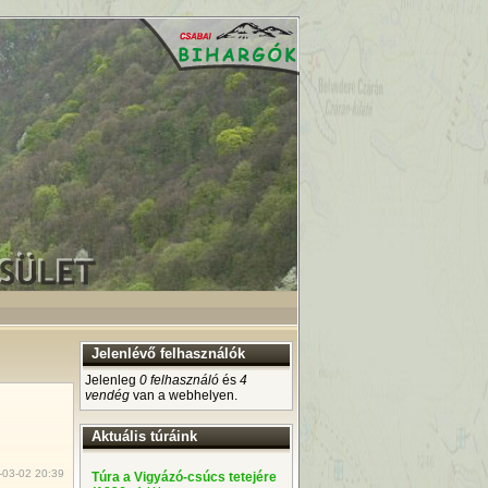
Jelenlévő felhasználók
Jelenleg
0 felhasználó
és
4
vendég
van a webhelyen.
Aktuális túráink
-03-02 20:39
Túra a Vigyázó-csúcs tetejére