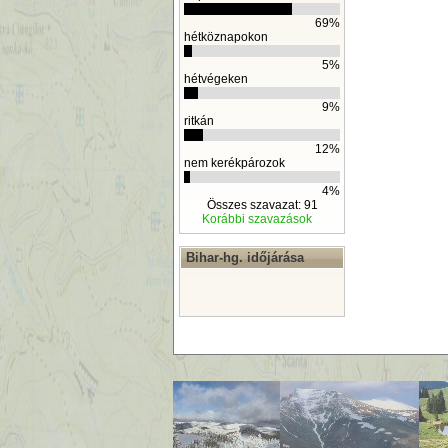
69%
hétköznapokon
5%
hétvégeken
9%
ritkán
12%
nem kerékpározok
4%
Összes szavazat: 91
Korábbi szavazások
Bihar-hg. időjárása