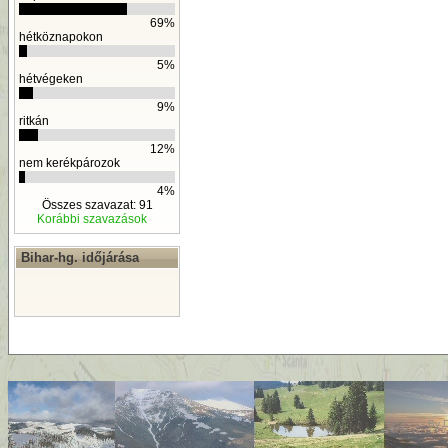
69%
hétköznapokon
5%
hétvégeken
9%
ritkán
12%
nem kerékpározok
4%
Összes szavazat: 91
Korábbi szavazások
Bihar-hg. időjárása
By
D