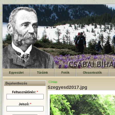
Egyesület
Túráink
Fotók
Olvasnivalók
Címlap
Bejelentkezés
Szegyesd2017.jpg
Felhasználónév:
*
Jelszó:
*