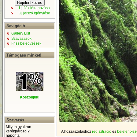
Új fiók létrehozása
Új jelszó igénylése
Navigáció
Gallery List
Szavazások
Friss bejegyzések
Támogass minket!
Köszönjük!
Szavazás
Milyen gyakran
kerékpározol?
A hozzászóláshoz
regisztráció
és
bejelentkez
naponta