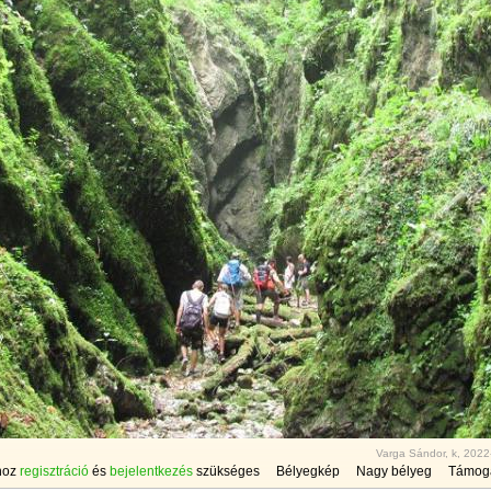
Varga Sándor, k, 2022
hoz
regisztráció
és
bejelentkezés
szükséges
Bélyegkép
Nagy bélyeg
Támog