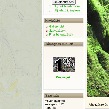
Új fiók létrehozása
Új jelszó igénylése
Navigáció
Gallery List
Szavazások
Friss bejegyzések
Támogass minket!
Köszönjük!
Szavazás
Milyen gyakran
kerékpározol?
A hozzászólás
naponta