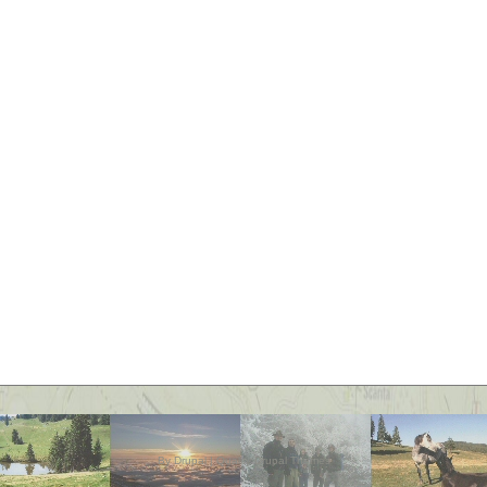
By
Drupal
|
Quality Drupal Themes