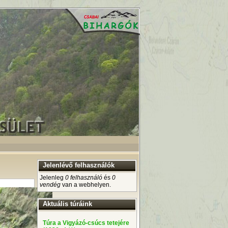
Jelenlévő felhasználók
Jelenleg
0 felhasználó
és
0
vendég
van a webhelyen.
Aktuális túráink
Túra a Vigyázó-csúcs tetejére