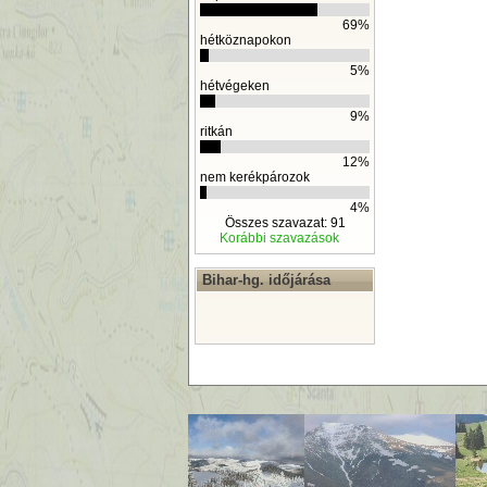
69%
hétköznapokon
5%
hétvégeken
9%
ritkán
12%
nem kerékpározok
4%
Összes szavazat: 91
Korábbi szavazások
Bihar-hg. időjárása