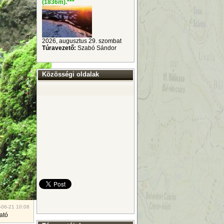
(1836m).
***
2026, augusztus 29. szombat
Túravezető:
Szabó Sándor
Közösségi oldalak
-06-21 10:08
ató