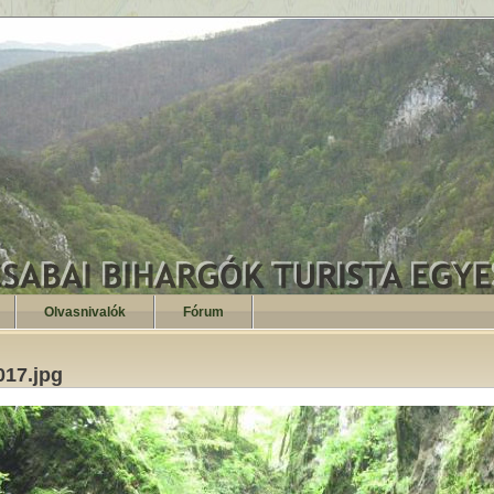
Olvasnivalók
Fórum
17.jpg