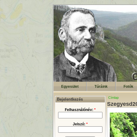
Egyesület
Túráink
Fotók
Címlap
Bejelentkezés
Szegyesd20
Felhasználónév:
*
Jelszó:
*