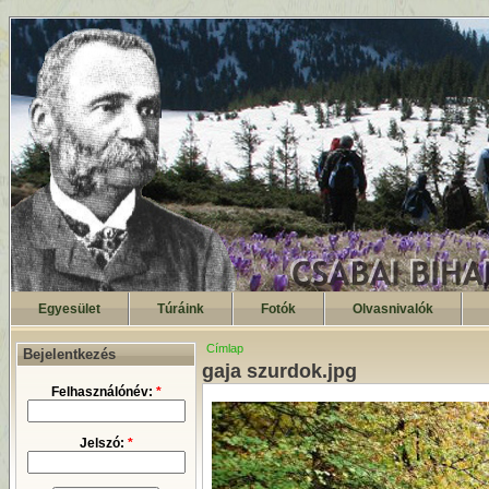
Egyesület
Túráink
Fotók
Olvasnivalók
Címlap
Bejelentkezés
gaja szurdok.jpg
Felhasználónév:
*
Jelszó:
*