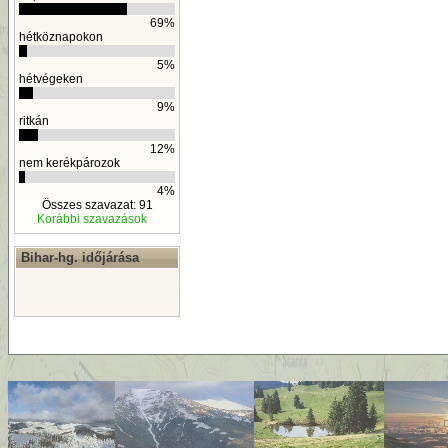
69%
hétköznapokon
5%
hétvégeken
9%
ritkán
12%
nem kerékpározok
4%
Összes szavazat: 91
Korábbi szavazások
Bihar-hg. időjárása
By
D