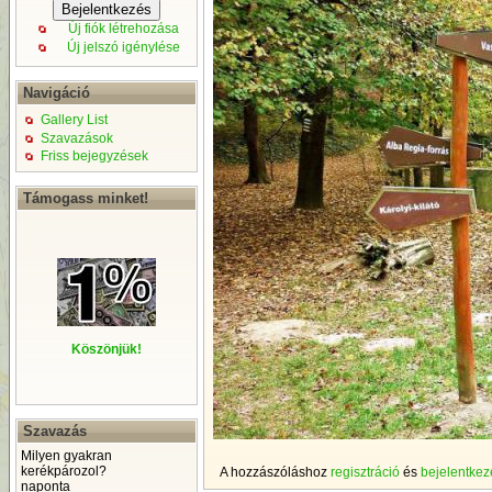
Új fiók létrehozása
Új jelszó igénylése
Navigáció
Gallery List
Szavazások
Friss bejegyzések
Támogass minket!
Köszönjük!
Szavazás
Milyen gyakran
kerékpározol?
A hozzászóláshoz
regisztráció
és
bejelentkez
naponta