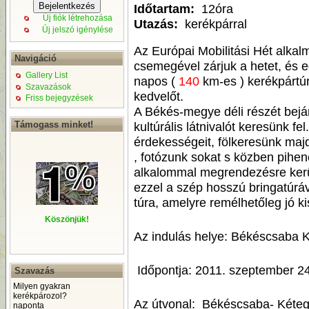
Időtartam:
12óra
Új fiók létrehozása
Utazás:
kerékpárral
Új jelszó igénylése
Az Európai Mobilitási Hét alkal
Navigáció
csemegével zárjuk a hetet, és 
Gallery List
napos (
140
km-es ) kerékpártú
Szavazások
kedvelőt.
Friss bejegyzések
A Békés-megye déli részét bejá
kultúrális látnivalót keresünk fe
Támogass minket!
érdekességeit, fölkeresünk majd
, fotózunk sokat s közben pihen
alkalommal megrendezésre kerül
ezzel a szép hosszú bringatúráv
túra, amelyre remélhetőleg jó k
Köszönjük!
Az indulás helye: Békéscsaba 
Időpontja: 2011. szeptember 24
Szavazás
Milyen gyakran
kerékpározol?
Az útvonal: Békéscsaba- Kéte
naponta