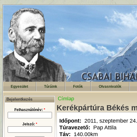
Egyesület
Túráink
Fotók
Olvasnivalók
Címlap
Bejelentkezés
Kerékpártúra Békés 
Felhasználónév:
*
Időpont:
2011, szeptember 24
Jelszó:
*
Túravezető:
Pap Attila
Táv:
140.00km