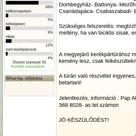
Dombegyház- Battonya- Mezőhe
69%
Csanádapáca- Csabaszabadi- 
hétköznapokon
5%
hétvégeken
Szükséges felszerelés: megbízh
mellény, ha van biciklis sisak, e
9%
ritkán
12%
nem kerékpározok
A megyejáró kerékpártúrához me
4%
kemény lesz, csak felkészültek
Összes szavazat: 91
Korábbi szavazások
A túrán való részvétel ingyenes
Bihar-hg. időjárása
betartani!
Jelentkezés, információ : Pap At
368 8028- as tel.számon
JÓ KÉSZÜLŐDÉST!