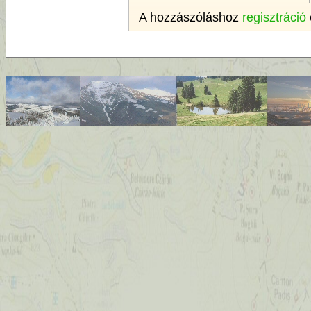
A hozzászóláshoz
regisztráció
By
D