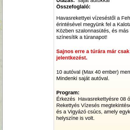
Utazás:
saját autókkal
Összefoglaló:
Havasrekettyei vízeséstől a Fe
érintésével megyünk fel a Kalot
Közben szalonnasütés, és más 
színesítik a túranapot!
Sajnos erre a túrára már csak
jelentkezést.
10 autóval (Max 40 ember) men
Mindenki saját autóval.
Program:
Érkezés Havasrekettyésre 08 ór
Rekettyés Vízesés megtekintés
és a Vigyázó csúcs, amely egyko
helyszíne is volt.