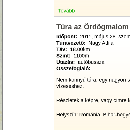
Tovább
Túra az Ördögmalom
Időpont:
2011, május 28. szo
Túravezető:
Nagy Attila
Táv:
18.00km
Szint:
1100m
Utazás:
autóbusszal
Összefoglaló:
Nem könnyű túra, egy nagyon 
vízeséshez.
Részletek a képre, vagy címre k
Helyszín: Románia, Bihar-hegy