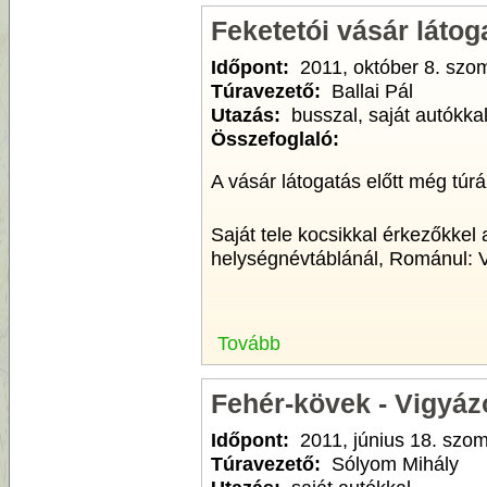
Feketetói vásár látog
Időpont:
2011, október 8. szo
Túravezető:
Ballai Pál
Utazás:
busszal, saját autókka
Összefoglaló:
A vásár látogatás előtt még túr
Saját tele kocsikkal érkezőkkel 
helységnévtáblánál, Románul: Va
Tovább
Fehér-kövek - Vigyáz
Időpont:
2011, június 18. szo
Túravezető:
Sólyom Mihály