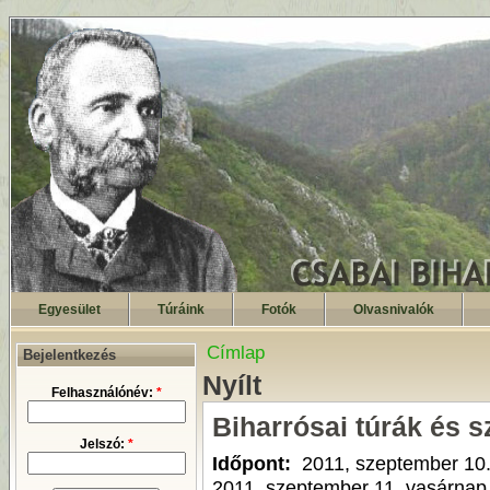
Egyesület
Túráink
Fotók
Olvasnivalók
Címlap
Bejelentkezés
Nyílt
Felhasználónév:
*
Biharrósai túrák és 
Jelszó:
*
Időpont:
2011, szeptember 10
2011, szeptember 11. vasárnap