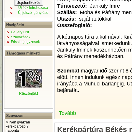
Túravezető:
Jankuly Imre
Új fiók létrehozása
Szállás:
Moha és Páfrány men
Új jelszó igénylése
Utazás:
saját autókkal
Összefoglaló:
Navigáció
Gallery List
A kétnapos túra alkalmával, Kir
Szavazások
Friss bejegyzések
látványosságaival ismerkedünk. 
Jankuly Iminek köszönhetően m
Támogass minket!
és Páfrány menedékházban.
Szombat
magyar idő szerint 8 
előtt. Innen indulunk egész nap
irányába a Muhuci barlangig. U
bejáratát.
Köszönjük!
Tovább
Szavazás
Milyen gyakran
kerékpározol?
Kerékpártúra Békés
naponta