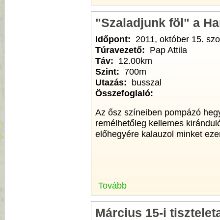
"Szaladjunk föl" a H
Időpont:
2011, október 15. sz
Túravezető:
Pap Attila
Táv:
12.00km
Szint:
700m
Utazás:
busszal
Összefoglaló:
Az ősz színeiben pompázó hegy
remélhetőleg kellemes kirándul
előhegyére kalauzol minket eze
Tovább
Március 15-i tisztele