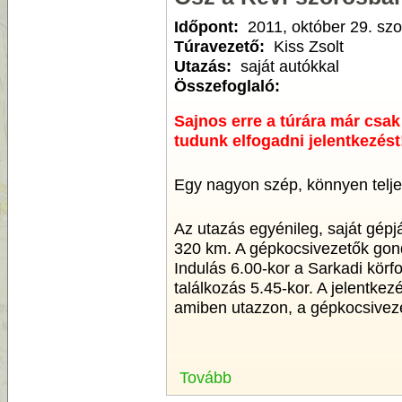
Időpont:
2011, október 29. sz
Túravezető:
Kiss Zsolt
Utazás:
saját autókkal
Összefoglaló:
Sajnos erre a túrára már csak
tudunk elfogadni jelentkezést
Egy nagyon szép, könnyen teljes
Az utazás egyénileg, saját gépj
320 km. A gépkocsivezetők gond
Indulás 6.00-kor a Sarkadi körf
találkozás 5.45-kor. A jelentke
amiben utazzon, a gépkocsiveze
Tovább