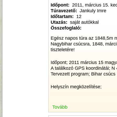
Időpont:
2011, március 15. ke
Túravezető:
Jankuly Imre
Időtartam:
12
Utazás:
saját autókkal
Összefoglaló:
Egész napos túra az 1848,5m 
Nagybihar csúcsra, 1848, márci
tiszteletére!
Időpont; 2011 március 15 magyar
A találkozó GPS koordinátái; N
Tervezett program; Bihar csú
Helyszín megközelítése;
Tovább