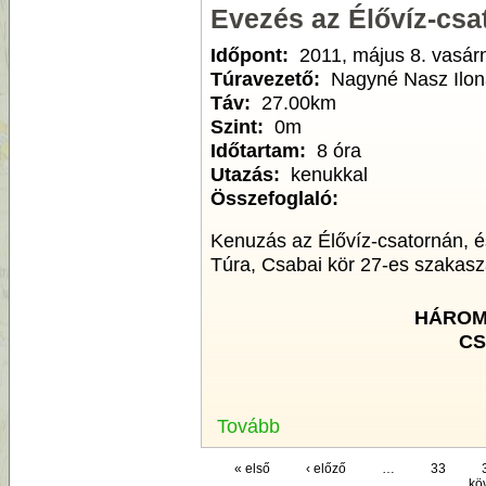
Evezés az Élővíz-csa
Időpont:
2011, május 8. vasár
Túravezető:
Nagyné Nasz Ilon
Táv:
27.00km
Szint:
0m
Időtartam:
8 óra
Utazás:
kenukkal
Összefoglaló:
Kenuzás az Élővíz-csatornán, 
Túra, Csabai kör 27-es szakasz
HÁROM
CS
Tovább
« első
‹ előző
…
33
kö