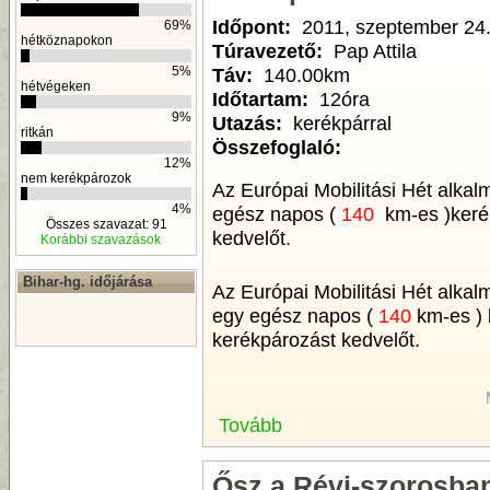
Időpont:
2011, szeptember 24
69%
hétköznapokon
Túravezető:
Pap Attila
Táv:
140.00km
5%
hétvégeken
Időtartam:
12óra
9%
Utazás:
kerékpárral
ritkán
Összefoglaló:
12%
nem kerékpározok
Az Európai Mobilitási Hét alkal
4%
egész napos (
140
km-es )kerék
Összes szavazat: 91
kedvelőt.
Korábbi szavazások
Bihar-hg. időjárása
Az Európai Mobilitási Hét alkal
egy egész napos (
140
km-es ) 
kerékpározást kedvelőt.
Tovább
Ősz a Révi-szorosba