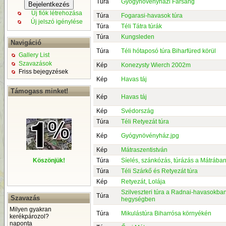
Túra
Gyógynövényházi Farsang
Új fiók létrehozása
Túra
Fogarasi-havasok túra
Új jelszó igénylése
Túra
Téli Tátra túrák
Túra
Kungsleden
Navigáció
Túra
Téli hótaposó túra Biharfüred körül
Gallery List
Szavazások
Kép
Konezysty Wierch 2002m
Friss bejegyzések
Kép
Havas táj
Támogass minket!
Kép
Havas táj
Kép
Svédország
Túra
Téli Retyezát túra
Kép
Gyógynövényház.jpg
Kép
Mátraszentistván
Túra
Síelés, szánkózás, túrázás a Mátrába
Köszönjük!
Túra
Téli Szárkő és Retyezát túra
Kép
Retyezát, Lolája
Szilveszteri túra a Radnai-havasokba
Túra
Szavazás
hegységben
Milyen gyakran
Túra
Mikulástúra Biharrósa környékén
kerékpározol?
naponta