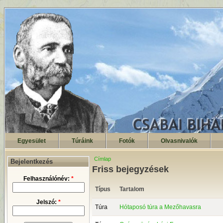
Egyesület
Túráink
Fotók
Olvasnivalók
Címlap
Bejelentkezés
Friss bejegyzések
Felhasználónév:
*
Típus
Tartalom
Jelszó:
*
Túra
Hótaposó túra a Mezőhavasra