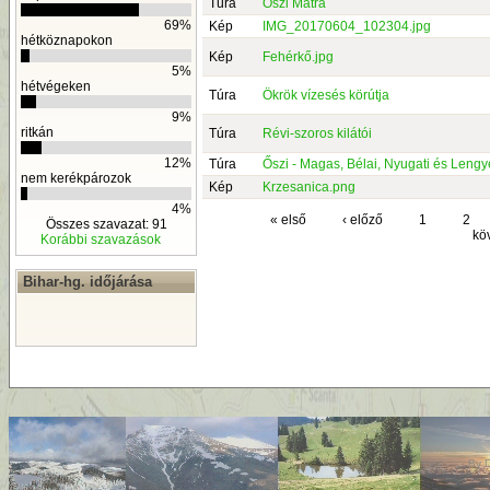
Túra
Őszi Mátra
69%
Kép
IMG_20170604_102304.jpg
hétköznapokon
Kép
Fehérkő.jpg
5%
hétvégeken
Túra
Ökrök vízesés körútja
9%
ritkán
Túra
Révi-szoros kilátói
12%
Túra
Őszi - Magas, Bélai, Nyugati és Lengye
nem kerékpározok
Kép
Krzesanica.png
4%
« első
‹ előző
1
2
Összes szavazat: 91
kö
Korábbi szavazások
Bihar-hg. időjárása
By
D