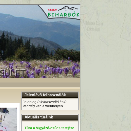
Jelenlévő felhasználók
Jelenleg
0 felhasználó
és
0
vendég
van a webhelyen.
Aktuális túráink
Túra a Vigyázó-csúcs tetejére