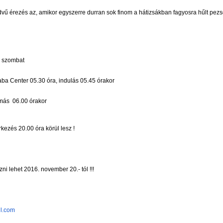
edvű érezés az, amikor egyszerre durran sok finom a hátizsákban fagyosra hűlt pezs
. szombat
a Center 05.30 óra, indulás 05.45 órakor
omás 06.00 órakor
kezés 20.00 óra körül lesz !
zni lehet 2016. november 20.- tól !!!
l.com