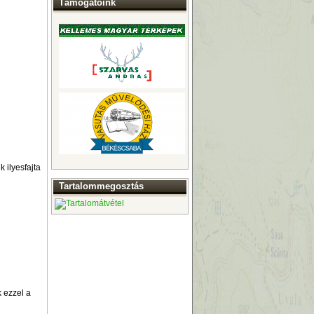
Támogatóink
 ilyesfajta
Tartalommegosztás
 ezzel a