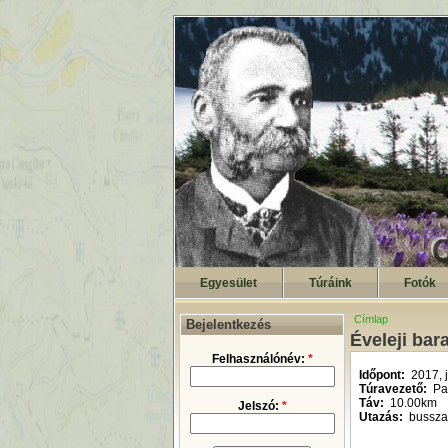
Egyesület
Túráink
Fotók
Címlap
Bejelentkezés
Éveleji bar
Felhasználónév:
*
Időpont:
2017, 
Túravezető:
Pap
Táv:
10.00km
Jelszó:
*
Utazás:
bussza