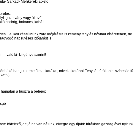
la- Sarkad- Méhkeréki átkelő
erelés:
yi igazolvány vagy útlevél.
zálló nadrág, bakancs, kabát!
és. Fel kell készülnünk zord időjárásra is kemény fagy és hóvihar kíséretében, de
ragyogó napsütéses időjárást is!
nnivaló ki- ki igénye szerint!
nböző hangulatemelő maskarákat, mivel a korábbi Évnyitó- túrákon is színesítettük
et :-) !
 hajnalán a buszra a belépő:
zsgő
em kötelező, de jó ha van nálunk, elvégre egy újabb túrákban gazdag évet nyitunk