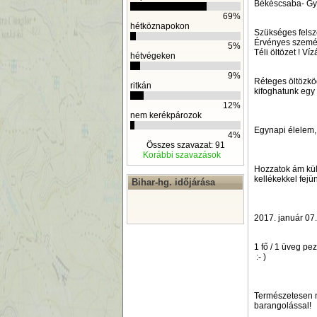
Békéscsaba- Gyu
69%
hétköznapokon
Szükséges felsz
Érvényes személ
5%
Téli öltözet ! Ví
hétvégeken
9%
Réteges öltözköd
ritkán
kifoghatunk egy 
12%
nem kerékpározok
Egynapi élelem, i
4%
Összes szavazat: 91
Korábbi szavazások
Hozzatok ám külö
kellékekkel fejünk
Bihar-hg. időjárása
2017. január 07.
1 fő / 1 üveg pe
:- )
Természetesen n
barangolással!