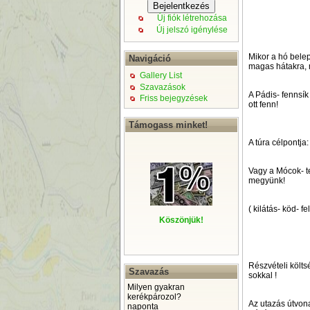
Új fiók létrehozása
Új jelszó igénylése
Mikor a hó belep
Navigáció
magas hátakra, 
Gallery List
Szavazások
A Pádis- fennsík
Friss bejegyzések
ott fenn!
Támogass minket!
A túra célpontja:
Vagy a Mócok- t
megyünk!
( kilátás- köd- f
Köszönjük!
Részvételi költ
Szavazás
sokkal !
Milyen gyakran
kerékpározol?
Az utazás útvon
naponta