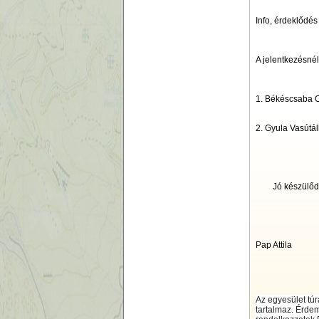
Info, érdeklődé
A jelentkezésnél
1. Békéscsaba 
2. Gyula Vasútá
Jó készülődést
Pap Attila
Az egyesület túr
tartalmaz. Érdem