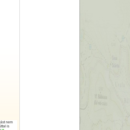
ítást nem
ttal is