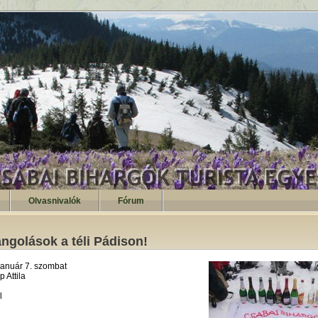
Olvasnivalók
Fórum
angolások a téli Pádison!
január 7. szombat
 Attila
l