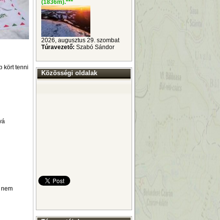
(1836m).
***
2026, augusztus 29. szombat
Túravezető:
Szabó Sándor
 kört tenni
Közösségi oldalak
vá
n nem