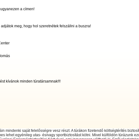
s ugyanezen a címen!
 adjátok meg, hogy hol szeretnétek felszállni a buszra!
Center
llomás
 kívánok minden túratársamnak!!!
áin mindenki saját felelősségre vesz részt. A túrákon fizetendő költségtérítés biztos
es lehet egyénileg utas- és/vagy sportbiztosítást kötni. Mivel külföldön túrázunk ezú