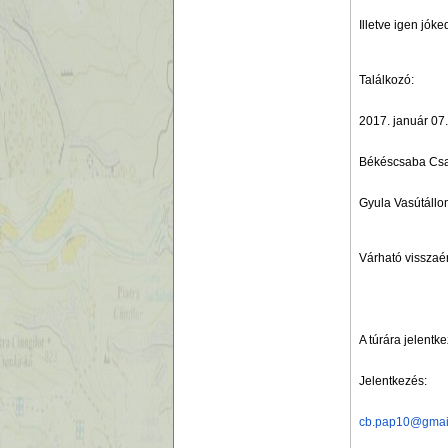
Illetve igen jók
Találkozó:
2017. január 07
Békéscsaba Csab
Gyula Vasútáll
Várható visszaér
A túrára jelentke
Jelentkezés:
cb.pap10@gmai