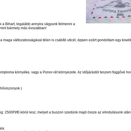
i a Bihart, legalább annyira vágyunk felmenni a
mint bármely más évszakban!
 a maga változatosságával télen is csábító uticél, éppen ezért gondoltam egy kisebb
emploma környéke, vagy a Ponor-rét környezete. Az időjárástól teszem függővé ho
elhőviszonyok )
ség: 2500Ft/fő körül lesz, melyet a buszon szedünk majd össze az elindulásunk utá
ala: