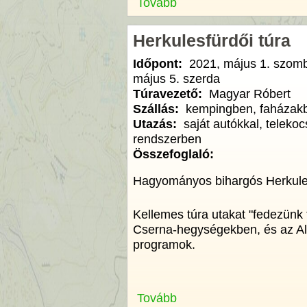
Tovább
Herkulesfürdői túra
Időpont:
2021, május 1. szom
május 5. szerda
Túravezető:
Magyar Róbert
Szállás:
kempingben, faházak
Utazás:
saját autókkal, telekoc
rendszerben
Összefoglaló:
Hagyományos bihargós Herkulesf
Kellemes túra utakat "fedezünk 
Cserna-hegységekben, és az Al-
programok.
Tovább