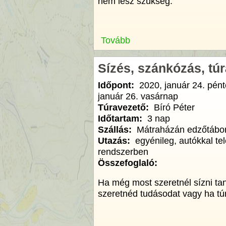
nem lesz szükség.
Tovább
Sízés, szánkózás, tú
Időpont:
2020, január 24. pén
január 26. vasárnap
Túravezető:
Bíró Péter
Időtartam:
3 nap
Szállás:
Mátraházán edzőtábo
Utazás:
egyénileg, autókkal te
rendszerben
Összefoglaló:
Ha még most szeretnél sízni tan
szeretnéd tudásodat vagy ha túrá