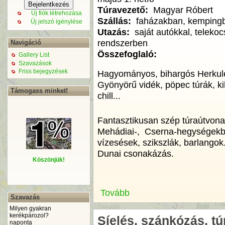
Túravezető:
Magyar Róbert
Új fiók létrehozása
Szállás:
faházakban, kemping
Új jelszó igénylése
Utazás:
saját autókkal, telekoc
rendszerben
Navigáció
Összefoglaló:
Gallery List
Szavazások
Friss bejegyzések
Hagyományos, bihargós Herkulesf
Gyönyörű vidék, pöpec túrák, ki
Támogass minket!
chill...
Fantasztikusan szép túraútvonal
Mehádiai-, Cserna-hegységekbe
vízesések, szikszlák, barlangok.
Dunai csonakázás.
Köszönjük!
Tovább
Szavazás
Milyen gyakran
kerékpározol?
Síelés, szánkózás, t
naponta