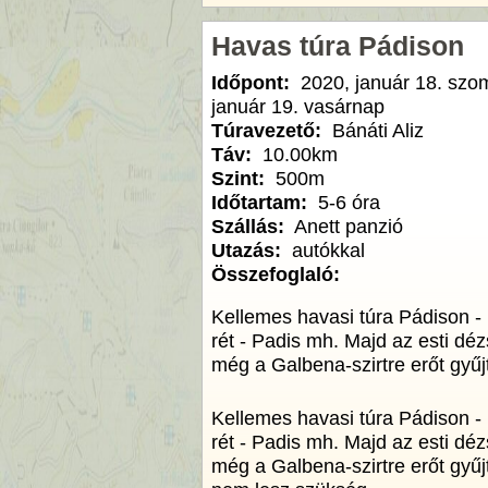
Havas túra Pádison
Időpont:
2020, január 18. szo
január 19. vasárnap
Túravezető:
Bánáti Aliz
Táv:
10.00km
Szint:
500m
Időtartam:
5-6 óra
Szállás:
Anett panzió
Utazás:
autókkal
Összefoglaló:
Kellemes havasi túra Pádison -
rét - Padis mh. Majd az esti déz
még a Galbena-szirtre erőt gyű
Kellemes havasi túra Pádison -
rét - Padis mh. Majd az esti déz
még a Galbena-szirtre erőt gyű