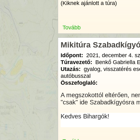
(Kiknek ajánlott a túra)
Tovább
Mikitúra Szabadkígy
Időpont:
2021, december 4. s
Túravezető:
Benkő Gabriella E
Utazás:
gyalog, visszatérés es
autóbusszal
Összefoglaló:
A megszokottól eltérően, n
"csak" ide Szabadkígyósra m
Kedves Bihargók!