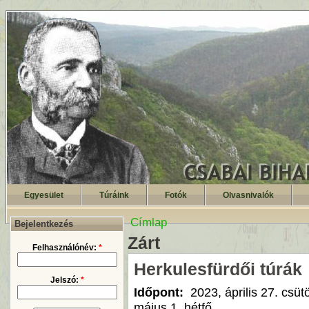
Egyesület
Túráink
Fotók
Olvasnivalók
Címlap
Bejelentkezés
Zárt
Felhasználónév:
*
Herkulesfürdői túrák
Jelszó:
*
Időpont:
2023, április 27. csüt
május 1. hétfő