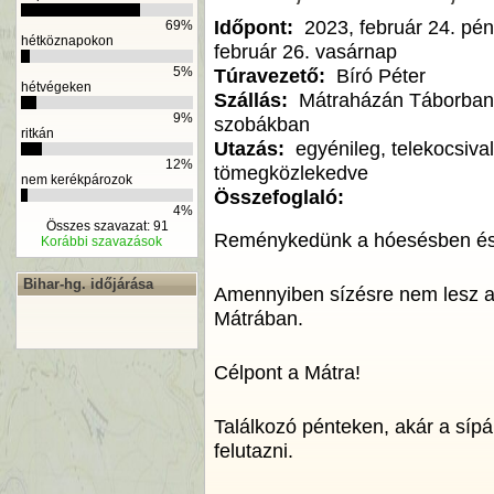
Időpont:
2023, február 24. pén
69%
hétköznapokon
február 26. vasárnap
Túravezető:
Bíró Péter
5%
hétvégeken
Szállás:
Mátraházán Táborban
9%
szobákban
ritkán
Utazás:
egyénileg, telekocsival
12%
tömegközlekedve
nem kerékpározok
Összefoglaló:
4%
Összes szavazat: 91
Reménykedünk a hóesésben és a
Korábbi szavazások
Bihar-hg. időjárása
Amennyiben sízésre nem lesz al
Mátrában.
Célpont a Mátra!
Találkozó pénteken, akár a sípál
felutazni.